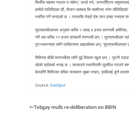
फिर्तीमा सहमत गराउन त सकेन,’ उनले भने, ‘अन्तर्राष्ट्रिय समुदायला
हामीले पालिदिएका छौं, लैजान सक्छस् कि सक्दैनस्’ भनेर सोधिदिएको
स्थगित गर्ने जनाएको छ । त्यसपछि तेस्रो देश जान इच्छा नभएका शरण
युएनएचसीआरका अनुसार करिब १ लाख ७ हजार शरणार्थी अमेरिका, अ
गरी अब करिब ११ हजार हाराहारी शरणार्थी छन् । युएनएचसीआर स्रोतक
पुन:स्थापनाका लागि प्रक्रियामा आइसकेका छन्,’ युएनएचसीआरका 
शिविरमा बाँकी शरणार्थीका लागि दुई विकल्प खुला छन् । भुटानै पठाउन
रहेको स्रोतको भनाइ छ । सरकारले स्थानीयसँग घुलमिल गराउने सम्भ
बेलडाँगी शिविरका सचिव सञ्चमान सुब्बा भन्छन्, ‘हामीलाई कुनै हालतमा 
Source:
Kantipur
Tobgay mulls re-deliberation on BBIN