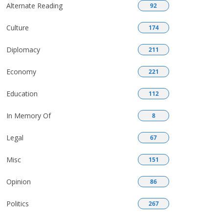
Alternate Reading
92
Culture
174
Diplomacy
211
Economy
221
Education
112
In Memory Of
8
Legal
67
Misc
151
Opinion
86
Politics
267