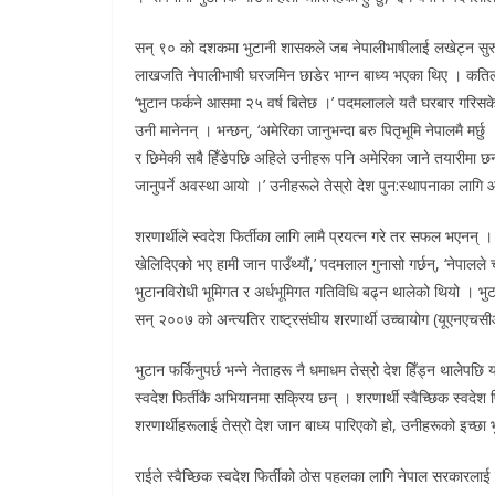
सन् ९० को दशकमा भुटानी शासकले जब नेपालीभाषीलाई लखेट्न सुरु गर
लाखजति नेपालीभाषी घरजमिन छाडेर भाग्न बाध्य भएका थिए । कतिलाई
‘भुटान फर्कने आसमा २५ वर्ष बितेछ ।’ पदमलालले यतै घरबार गरिसके 
उनी मानेनन् । भन्छन्, ‘अमेरिका जानुभन्दा बरु पितृभूमि नेपालमै मर्
र छिमेकी सबै हिँडेपछि अहिले उनीहरू पनि अमेरिका जाने तयारीमा छन् ।
जानुपर्ने अवस्था आयो ।’ उनीहरूले तेस्रो देश पुन:स्थापनाका लाग
शरणार्थीले स्वदेश फिर्तीका लागि लामै प्रयत्न गरे तर सफल भएनन् 
खेलिदिएको भए हामी जान पाउँथ्यौं,’ पदमलाल गुनासो गर्छन्, ‘नेपालले
भुटानविरोधी भूमिगत र अर्धभूमिगत गतिविधि बढ्न थालेको थियो । भुटान
सन् २००७ को अन्त्यतिर राष्ट्रसंघीय शरणार्थी उच्चायोग (यूएनएचसी
भुटान फर्किनुपर्छ भन्ने नेताहरू नै धमाधम तेस्रो देश हिँड्न थालेप
स्वदेश फिर्तीकै अभियानमा सक्रिय छन् । शरणार्थी स्वैच्छिक स्वदेश फ
शरणार्थीहरूलाई तेस्रो देश जान बाध्य पारिएको हो, उनीहरूको इच्छा भु
राईले स्वैच्छिक स्वदेश फिर्तीको ठोस पहलका लागि नेपाल सरकारला