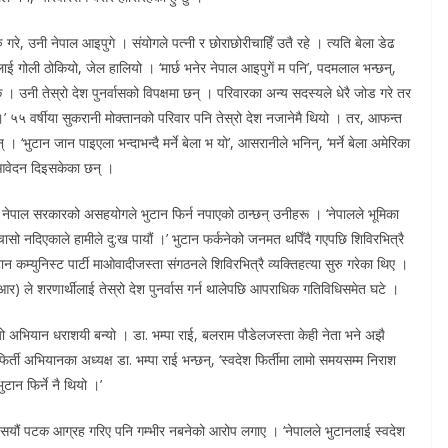
े, उनी नेपाल आइपुगे । संयोगले पत्नी र छोराछोरीचाहिँ उतै रहे । त्यति बेला डेढ
 गोली ठोकियो, जेल हालियो । ‘मार्छ भनेर नेपाल आइपुगें म पनि’, पदमलाल भन्छन्,
। उनी तेस्रो देश पुनर्वासको विपक्षमा छन् । परिवारका अन्य सदस्यले धेरै जोड गरे तर
छु ।’ ५५ वर्षीया सुकरानी मोक्तानको परिवार पनि तेस्रो देश नजानेमै थियो । तर, आफन्त
 ‘भुटान जान पाइएला भन्दाभन्दै मर्ने बेला भ यो’, आसरानीले भनिन्, ‘मर्ने बेला अमेरिका
ि आवेदन दिइसकेका छन् ।
। नेपाल सरकारको असहयोगले भुटान फिर्न नपाएको ठान्छन् उनीहरू । ‘नेपालले भूमिका
 चासो नदिएकाले हामीले दु:ख पायौं ।’ भुटान फर्कनेको जनमत थपिँदै गएपछि शिविरभित्रै
 कम्युनिस्ट पार्टी माओवादीजस्ता संगठनले शिविरभित्रै व्यक्तिहत्या सुरु गरेका थिए ।
आर) ले शरणार्थीलाई तेस्रो देश पुनर्वास गर्न थालेपछि आपराधिक गतिविधिसमेत घटे ।
छि यो अभियान धराशयी बन्यो । डा. भम्पा राई, बलराम पौडेलजस्ता केही नेता भने अझै
िर्ती अभियानका अध्यक्ष डा. भम्पा राई भन्छन्, ‘स्वदेश फिर्तीमा लामो समयसम्म निराश
टान फिर्ने नै थियो ।’
ई सयौं पटक आग्रह गरिए पनि गम्भीर नबनेको आरोप लगाए । ‘नेपालले भुटानलाई स्वदेश