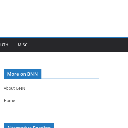
OUTH
MISC
More on BNN
About BNN
Home
Alternative Reading