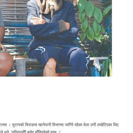
ुटानमा । भुटानको चिराङमा खानेपानी विभागमा जागिरे रहेका बेला उनी लखेटिएका थिए
 भने, ‘परिवारसँगै बसेर हाँसिरहेको हुन्छु ।’