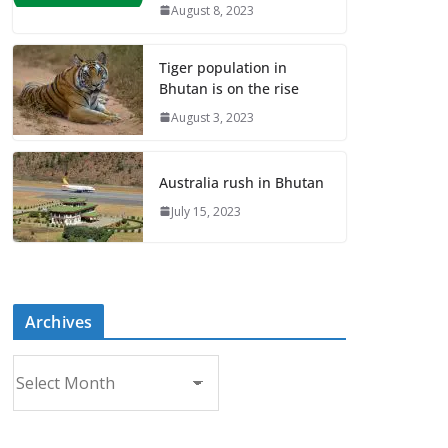
August 8, 2023
Tiger population in
Bhutan is on the rise
August 3, 2023
Australia rush in Bhutan
July 15, 2023
Archives
A
r
c
h