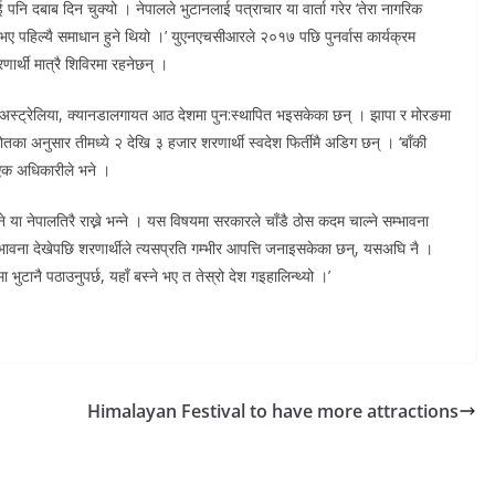
ई पनि दबाब दिन चुक्यो । नेपालले भुटानलाई पत्राचार या वार्ता गरेर ‘तेरा नागरिक
 भए पहिल्यै समाधान हुने थियो ।’ युएनएचसीआरले २०१७ पछि पुनर्वास कार्यक्रम
ार्थी मात्रै शिविरमा रहनेछन् ।
स्ट्रेलिया, क्यानडालगायत आठ देशमा पुन:स्थापित भइसकेका छन् । झापा र मोरङमा
ा अनुसार तीमध्ये २ देखि ३ हजार शरणार्थी स्वदेश फिर्तीमै अडिग छन् । ‘बाँकी
एक अधिकारीले भने ।
े या नेपालतिरै राख्ने भन्ने । यस विषयमा सरकारले चाँडै ठोस कदम चाल्ने सम्भावना
ावना देखेपछि शरणार्थीले त्यसप्रति गम्भीर आपत्ति जनाइसकेका छन्, यसअघि नै ।
भुटानै पठाउनुपर्छ, यहाँ बस्ने भए त तेस्रो देश गइहालिन्थ्यो ।’
Himalayan Festival to have more attractions