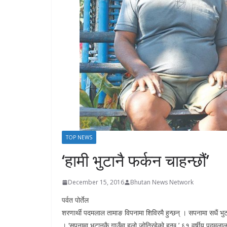
s
TOP NEWS
‘हामी भुटानै फर्कन चाहन्छौं’
December 15, 2016
Bhutan News Network
पर्वत पोर्तेल
शरणार्थी पदमलाल तामाङ विपनामा शिविरमै हुन्छन् । सपनामा सधैं भ
। ‘सपनामा भुटानकै गाउँमा हलो जोतिरहेको हुन्छु,’ ६१ वर्षीय पदमलालले