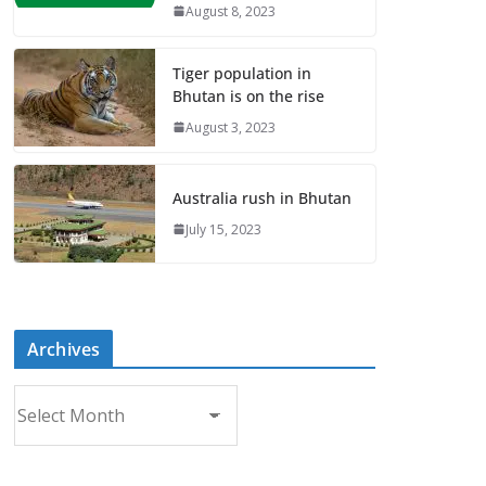
August 8, 2023
Tiger population in
Bhutan is on the rise
August 3, 2023
Australia rush in Bhutan
July 15, 2023
Archives
A
r
c
h