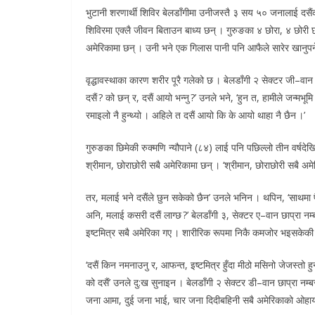
भुटानी शरणार्थी शिविर बेलडाँगीमा उनीजस्तै ३ सय ५० जनालाई दस
शिविरमा एक्लै जीवन बिताउन बाध्य छन् । गुरुङका ४ छोरा, ४ छोरी छ
अमेरिकामा छन् । उनी भने एक गिलास पानी पनि आफैले सारेर खानुपर्
वृद्धावस्थाका कारण शरीर पूरै गलेको छ । बेलडाँगी २ सेक्टर जी–वा
दसैं ? को छन् र, दसैं आयो भन्नु ?’ उनले भने, ‘हुन त, हामीले जन्मभूमि
रमाइलो नै हुन्थ्यो । अहिले त दसैं आयो कि के आयो थाहा नै छैन ।’
गुरुङका छिमेकी रुक्मणि न्यौपाने (८४) लाई पनि पछिल्लो तीन वर्षदेख
श्रीमान, छोराछोरी सबै अमेरिकामा छन् । ‘श्रीमान, छोराछोरी सबै अमेरि
तर, मलाई भने दसैंले छुन सकेको छैन’ उनले भनिन । थपिन, ‘साथमा प
अनि, मलाई कसरी दसैं लाग्छ ?’ बेलडाँगी ३, सेक्टर ए–वान छाप्रा न
इष्टमित्र सबै अमेरिका गए । शारीरिक रूपमा निकै कमजोर भइसकेकी 
‘दसैं किन नमनाउनु र, आफन्त, इष्टमित्र हुँदा मीठो मसिनो जेजस्तो ह
को दसैं’ उनले दु:ख सुनाइन । बेलडाँगी २ सेक्टर डी–वान छाप्रा न
जना आमा, दुई जना भाई, चार जना दिदीबहिनी सबै अमेरिकाको ओहायोम