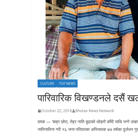
s
CULTURE
TOP NEWS
पारिवारिक विखण्डनले दसैं खल
October 22, 2018
Bhutan News Network
दमक — ‘बाह्र छोरा, तेह्र नाति बुढाको धोक्रो काँधै’ माथि भन्ने उख
नातिनातिना गरी १६ जना परिवारका अभिभावक ७७ वर्षका दुर्जधन गुर