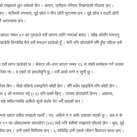
ैंको रमझमले छुन सकेको छैन । कारण, उनीहरू परिवार विखण्डको पीडामा छन् ।
न् । श्रीमती रणमाया, दुई छोरा र तीन छोरी भुटानमा छन् । दुई छोरा र एउटी छोरी
ने अवस्थामा छन् ।
न छाप्रा नम्बर ४१ का गुरुङले दसैं आफ्ना लागि नभएको बताए । ‘खोइ कोसँग मनाउनु
 छाडेकै दिनदेखि मैले दसैं मनाउन छाडेको हुँ । फेरि पनि छोराछोरी सँगै हुँदा पहिला दसैं
ि दसैं लाग्न छाडेको छ । सेक्टर जी–वान छाप्रा नम्बर ९६ मा एक्लै बसोबास गर्ने उनका
का गए । म एक्लै यो छाप्रोमुनि छु । दसैं आयो भन्ने त सुन्दै छु ।
ैसा छैन । मीठो मसिनो पकाइदिने कोही छैन । सँगै बसेर खाइदिने पनि कोही छैन ।
म्बर ६ की मनमाया राई (८३) पनि एक्लै छिन् । उनका छोराछोरी छैनन् । आफन्त,
राई सकि/नसकि आफैंले चुलो बालेर पेट भर्दै आएकी छन् ।
ुन्थ्यो खाएर दसैंमा रमाइलो गथ्र्यौं । तर, अहिले त म आफै अशक्त भएकी छु । अब त के
म्बर १९ का ओमप्रकाश सापकोटा (४४) लाई पनि दसैंको रमझमले छोएको छैन । बुबा, दुई
ा छन् । उनी एक्लै शिविरमा छन् । ६ वर्षदेखि उनी एक्लो जीवन बिताउन बाध्य छन् ।