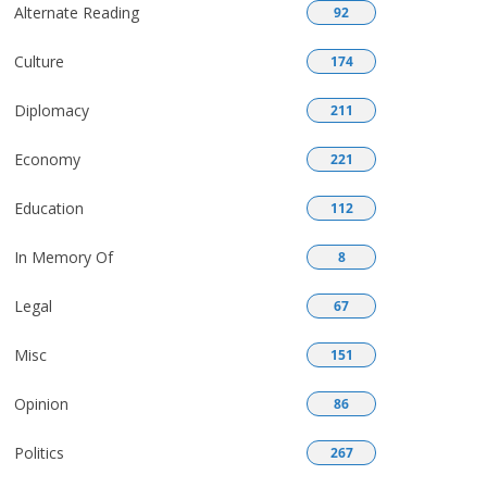
Alternate Reading
92
Culture
174
Diplomacy
211
Economy
221
Education
112
In Memory Of
8
Legal
67
Misc
151
Opinion
86
Politics
267