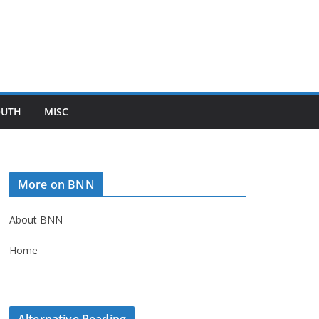
OUTH
MISC
More on BNN
About BNN
Home
Alternative Reading