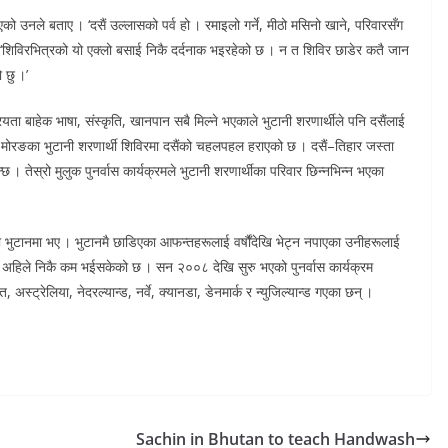
को उनले बताए । ‘दसैं उल्लासको पर्व हो । रमाइलो गर्ने, मीठो मसिनो खाने, परिवारसँग
ने, ‘शिविरभित्रको यो एक्लो बसाई निकै दर्दनाक भइरहेको छ । न त शिविर छाडेर कतै जान
 छु ।’
रियता बाहेक भाषा, संस्कृति, खानपान सबै मिल्ने भएकाले भुटानी शरणार्थीले पनि दसैंलाई
 र मोरङका भुटानी शरणार्थी शिविरमा दसैंको चहलपहल हराएको छ । दसैं–तिहार जस्ता
छ । तेस्रो मुलुक पुनर्वास कार्यक्रमले भुटानी शरणार्थीका परिवार छिन्नभिन्न भएका
 भुटानमा भए । भुटानमै छाडिएका आफन्तहरूलाई वर्षौंदेखि भेट्न नपाएका उनीहरूलाई
्या अहिले निकै कम भईसकेको छ । सन २००८ देखि सुरु भएको पुनर्वास कार्यक्रम
स्ट्रेलिया, नेदरल्यान्ड, नर्वे, क्यानडा, डेनमार्क र न्युजिल्यान्ड गएका छन् ।
Sachin in Bhutan to teach Handwash