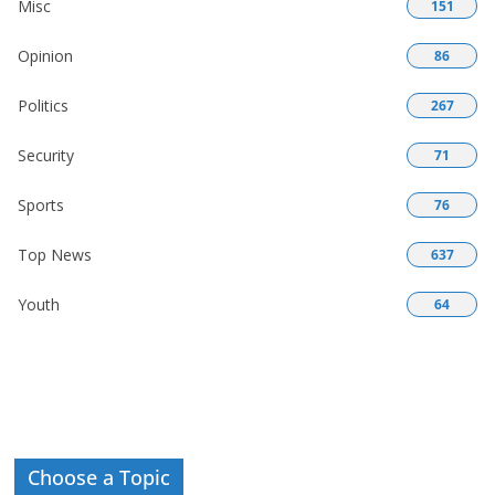
Misc
151
Opinion
86
Politics
267
Security
71
Sports
76
Top News
637
Youth
64
Choose a Topic