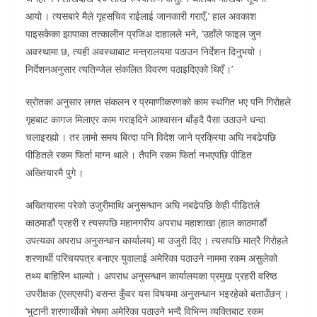
आयो । त्यसबारे मैले गृहसचिव राईलाई जानकारी गराएँ,’ हाल अवकाश
पाइसकेका झापाका तत्कालीन प्रजिअ दाहालले भने, ‘उहाँले फाइल जुन
अवस्थामा छ, त्यही अवस्थाबाट मन्त्रालयमा पठाउन निर्देशन दिनुभयो ।
निर्देशनअनुसार त्यतिन्जेल संकलित विवरण पठाइदिएको थिएँ ।’
स्रोतका अनुसार लगत संकलन र प्रमाणीकरणको काम स्थगित भए पनि गिरोहले
गृहबाट कागज मिलाएर काम गराइदिने आश्वासन बाँड्दै पैसा उठाउने धन्दा
चलाइरह्यो । तर लामो समय बित्दा पनि विदेश जाने प्रक्रिया अघि नबढेपछि
पीडितले रकम फिर्ता माग्न थाले । तैपनि रकम फिर्ता नभएपछि पीडित
अख्तियारमै पुगे ।
अख्तियारमा परेको उजुरीमाथि अनुसन्धान अघि नबढेपछि केही पीडितले
काठमाडौं प्रहरी र त्यसपछि महानगरीय अपराध महाशाखा (हाल काठमाडौं
उपत्यका अपराध अनुसन्धान कार्यालय) मा उजुरी दिए । त्यसपछि मात्रै गिरोहले
शरणार्थी परिचयपत्र बनाएर युवालाई अमेरिका पठाउने नाममा रकम असुलेको
तथ्य बाहिरिन थाल्यो । अपराध अनुसन्धान कार्यालयका प्रमुख प्रहरी वरिष्ठ
उपरीक्षक (एसएसपी) वसन्त कुँवर यस विषयमा अनुसन्धान भइरहेको बताउँछन् ।
‘भुटानी शरणार्थीको भेषमा अमेरिका पठाउने भन्दै विभिन्न व्यक्तिबाट रकम