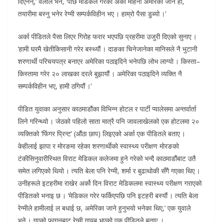
दिएनन्,’ वलीले भने, ‘पछि मेडिकल गरेको अर्को महिना अमेरिका जाने हो,
तयारीमा बस्नु भनेर रेग्मी सम्पर्कविहीन भए । हाम्रो पैसा डुब्यो ।’
अर्का पीडितले पैसा लिएर गिरोह फरार भएपछि प्रहरीमा उजुरी दिएको सुनाए ।
‘हामी घरमै खेतीकिसानी गरेर बस्थ्यौं । दाङका चिनेजानेका मानिसले नै भुटानी
शरणार्थी परिचयपत्र बनाएर अमेरिका पठाइदिने भनेपछि लोभ लाग्यो । किस्ता–
किस्तामा गरेर २० लाखका दरले बुझायौं । अमेरिका पठाइदिने व्यक्ति नै
सम्पर्कविहीन भए, हामी ठगियौं ।’
पीडित युवाका अनुसार काठमाडौंका विभिन्न होटल र पार्टी प्यालेसमा अन्तर्वार्ता
लिने गरिन्थ्यो । जेठको पहिलो साता मात्रै पनि जावलाखेलको एक होटलमा २०
व्यक्तिको ‘फिंगर प्रिन्ट’ (औंठा छाप) लिइएको अर्का एक पीडितले बताए ।
केहीलाई झापा र मोरङमा रहेका शरणार्थीको स्वास्थ्य परीक्षण मोरङको
टंकीसिनुवारीस्थित विराट मेडिकल कलेजमा हुने गरेको भन्दै काठमाडौंबाट उतै
समेत लगिएको थियो । त्यति बेला पनि रेग्मी, शर्मा र बुढाथोकी सँगै गएका थिए ।
उनीहरूले इटहरीमा राखेर अर्को दिन विराट मेडिकलमा स्वास्थ्य परीक्षण गराएको
पीडितको भनाइ छ । ‘मेडिकल गरेर फर्किएपछि पनि इटहरी बस्यौं । त्यति बेला
रेग्मीले हामीलाई ल बधाई छ, अमेरिका जाने हुनुभयो भनेका थिए,’ एक युवाले
भने । गएको फागुनबाट रेग्मी गायब भएको एक पीडितले बताए ।