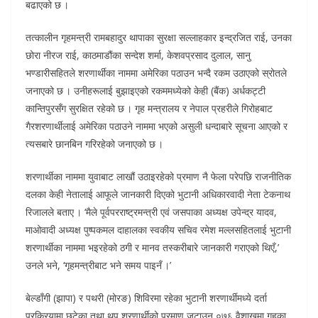
बढाएको छ ।
तत्कालीन गृहमन्त्री रामबहादुर थापाका सुरक्षा सल्लाहकार इन्द्रजित राई, उनका
छोरा नीरज राई, काठमाडौंका सन्देश शर्मा, केशवप्रसाद दुलाल, सानु
भण्डारीसहितले शरणार्थीका नाममा अमेरिका पठाउन भन्दै रकम उठाएको स्रोतले
जनाएको छ । उनीहरूलाई बुझाइएको रकममध्येको केही (बैंक) अर्धकट्टी
कान्तिपुरसँग सुरक्षित रहेको छ । गृह मन्त्रालय र नेपाल प्रहरीले गिरोहबाट
गैरशरणार्थीलाई अमेरिका पठाउने नाममा भएको असुली धन्दाबारे सूचना आएको र
त्यसबारे छानबिन गरिरहेको जनाएको छ ।
शरणार्थीका नाममा युवाबाट लाखौं उठाइरहेको प्रमाण नै फेला परेपछि राजनीतिक
दलका केही नेतालाई आफूले जानकारी दिएको भुटानी अधिकारवादी नेता टेकनाथ
रिजालले बताए । ‘मैले पूर्वपरराष्ट्रमन्त्री एवं जसपाका अध्यक्ष उपेन्द्र यादव,
माओवादी अध्यक्ष पुष्पकमल दाहालका स्वकीय सचिव रमेश मल्लसहितलाई भुटानी
शरणार्थीका नाममा भइरहेको ठगी र मानव तस्करीबारे जानकारी गराएको थिएँ,’
उनले भने, ‘गृहमन्त्रीबाट भने समय पाइनँ ।’
बेल्डाँगी (झापा) र पथरी (मोरङ) शिविरमा रहेका भुटानी शरणार्थीमध्ये दर्ता
प्रक्रियामा छुटेका तथा थप शरणार्थीको प्रमाण जुटाउन ०७६ वैशाखमा गृहका