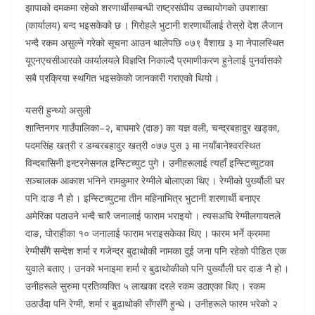
झापाको दमकमा रहेको शरणार्थीसम्बन्धी राष्ट्रसंघीय उच्चायोगको उपशाखा
(कार्यालय) बन्द भइसकेको छ । गिरोहले भुटानी शरणार्थीलाई तेस्रो देश लैजान
भन्दै रकम असुल्ने गरेको सूचना आउन थालेपछि ०७९ वैशाख ३ मा नेपालस्थित
यूएनएचसीआरको कार्यालयले विज्ञप्ति निकाल्दै प्रमाणीकरण हुनेलाई पुनर्वासको
सबै प्रक्रिया स्थगित भइसकेको जानकारी गराएको थियो ।
यसरी हुन्थ्यो असुली
शान्तिनगर गाउँपालिका–२, बाघमारे (दाङ) का यज्ञ वली, चन्द्रबहादुर खड्का,
पदमसिंह खत्री र डम्बरबहादुर खत्री ०७७ पुस ३ मा नयाँबानेश्वरस्थित
विन्दबासिनी इन्टरनेसनल इन्स्टिच्युट पुगे । उनीहरूलाई त्यहाँ इन्स्टिच्युटका
सञ्चालक आकाश भनिने रामकुमार रेग्मीले बोलाएका थिए । रेग्मीको पुर्ख्यौली घर
पनि दाङ नै हो । इन्स्टिच्युटमा तीन महिनाभित्र भुटानी शरणार्थी बनाएर
अमेरिका पठाउने भन्दै चारै जनालाई फाराम भराइयो । त्यसअघि रेग्मीलगायतले
दाङ, घोराहीका १० जनालाई फाराम भराइसकेका थिए । फारम भर्ने क्रममा
रेग्मीसँगै सन्देश शर्मा र गजेन्द्र बुढाथोकी नामका दुई जना पनि रहेको पीडित एक
युवाले बताए । उनको भनाइमा शर्मा र बुढाथोकीको पनि पुर्ख्यौली घर दाङ नै हो ।
उनीहरूले सुरुमा प्रतिव्यक्ति ५ लाखका दरले रकम उठाएका थिए । रकम
उठाउँदा पनि रेग्मी, शर्मा र बुढाथोकी सँगसँगै हुन्थे । उनीहरूले फारम भरेको २