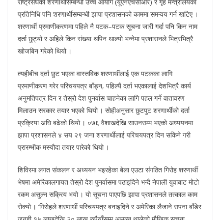
राष्ट्रसंघको शरणार्थीसम्बन्धी उच्च आयोग (यूएनएचसीआर) र गृह मन्त्रालयका
प्रतिनिधि पनि शरणार्थीसम्बन्धी झापा प्रशासनको काममा समन्वय गर्न खटिए ।
शरणार्थी प्रमाणीकरणमा पहिले नै पटक–पटक सूचना जारी गर्दा पनि किन नाम
दर्ता छुट्यो र अहिले किन संख्या थपिन थाल्यो भन्नेमा प्रशासनले भित्रभित्रै
खोजबिन गरेको थियो ।
त्यहीबीच दर्ता छुट भएका वास्तविक शरणार्थीलाई एक पटकका लागि
प्रमाणीकरण गरेर परिचयपत्र बाँड्न, पहिल्यै दर्ता भएकालाई देशभित्रै कार्य
अनुमतिपत्र दिन र तेस्रो देश पुनर्वास चाहनेका लागि पहल गर्ने वातावरण
मिलाउन सरकार तयार भएको थियो । सोहीअनुसार छुटपुट शरणार्थीको दर्ता
प्रक्रिया अघि बढेको थियो । ०७६ वैशाखदेखि साउनसम्म भएको अध्ययनमा
झापा प्रशासनले ४ सय २९ जना शरणार्थीलाई परिचयपत्र दिन सकिने गरी
प्रारम्भीक मस्यौदा तयार पारेको थियो ।
शिविरमा लगत संकलन र अध्ययन भइरहेका बेला एउटा संगठित गिरोह शरणार्थी
भेषमा अमेरिकालगायत तेस्रो देश पुनर्वासमा पठाइदिने भन्दै नेपाली युवाबाट मोटो
रकम असुल्न सक्रिय भयो । यो सूचना पाएपछि झापा प्रशासनले तत्काल काम
रोक्यो । ‘गिरोहले शरणार्थी परिचयपत्र बनाइदिने र अमेरिका लैजाने सपना बाँडेर
जनही १५ लाखदेखि २० लाख रुपैयाँसम्म असुल्न थालेको मौखिक सूचना