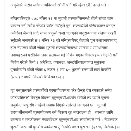
असुलेको आरोप लागेका व्यक्तिको खोजी पनि गरिरहेका छौं,’ उनले भने ।
मन्त्रिपरिषद्ले ०७८ मंसिर १३ मा भुटानी शरणार्थीसम्बन्धी बाँकी रहेको काम
सम्पन्न गर्ने निर्णय गरेपछि समेत गिरोहले पुनः शरणार्थीको परिचयपत्र बनाएर
अमेरिका लैजाने भन्दै रकम असुल्ने धन्दा चलाएको अनुसन्धानमा संलग्न प्रहरी
स्रोतले जनाएको छ । मंसिर १३ को मन्त्रिपरिषद् बैठकले ‘पुनःस्थापनापश्चात्
हाल नेपालमा बाँकी रहेका भुटानी शरणार्थीसम्बन्धी समस्या र समाधानका
उपायहरूको प्रतिवेदनउपर छलफल भई निर्णय भएका विकल्पहरू स्वीकृति गर्ने’
निर्णय गरेको थियो । अमेरिका, क्यानडा, अस्ट्रेलियालगायत मुलुकमा
पुनर्वासपछि बाँकी रहेका ६ हजार ३ सय ६५ भुटानी शरणार्थी हाल बेल्डाँगी
(झापा) र पथरी (मोरङ) शिविरमा छन् ।
गृह मन्त्रालयले शरणार्थीको प्रमाणीकरणमा परेर तेस्रो देश गएकाको समेत
फोटोसहितको विस्तृत विवरण यूएनएचसीआरसँग मागेको तर उसले पुराना
डकुमेन्ट आफूसँग नरहेको जवाफ दिएको स्रोतले जनाएको छ । भुटानी
शरणार्थीसम्बन्धी प्रमाणीकरण गर्ने निकाय गृह मन्त्रालय हो । त्यसका लागि
समन्वय र सहजीकरण नेपालस्थित यूएनएचसीआर कार्यालयले गर्छ । नेपालबाट
भुटानी शरणार्थी पुनर्बास कार्यक्रम टुंगिएपछि ०७७ पुस १६ (२०१६ डिसेम्बर) मा