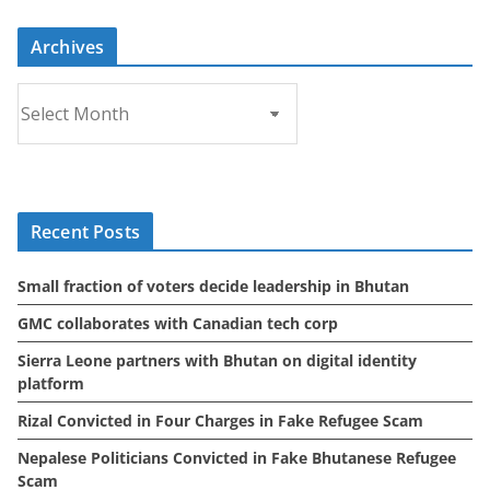
Archives
A
r
c
h
i
Recent Posts
v
e
Small fraction of voters decide leadership in Bhutan
s
GMC collaborates with Canadian tech corp
Sierra Leone partners with Bhutan on digital identity
platform
Rizal Convicted in Four Charges in Fake Refugee Scam
Nepalese Politicians Convicted in Fake Bhutanese Refugee
Scam