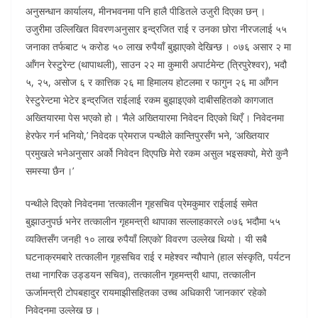
अनुसन्धान कार्यालय, मीनभवनमा पनि हालै पीडितले उजुरी दिएका छन् ।
उजुरीमा उल्लिखित विवरणअनुसार इन्द्रजित राई र उनका छोरा नीरजलाई ५५
जनाका तर्फबाट ५ करोड ५० लाख रुपैयाँ बुझाएको देखिन्छ । ०७६ असार २ मा
आँगन रेस्टुरेन्ट (थापाथली), साउन २२ मा कुमारी अपार्टमेन्ट (त्रिपुरेश्वर), भदौ
५, २५, असोज ६ र कात्तिक २६ मा हिमालय होटलमा र फागुन २६ मा आँगन
रेस्टुरेन्टमा भेटेर इन्द्रजित राईलाई रकम बुझाइएको दाबीसहितको कागजात
अख्तियारमा पेस भएको हो । ‘मैले अख्तियारमा निवेदन दिएको थिएँ । निवेदनमा
हेरफेर गर्न भनियो,’ निवेदक प्रेमराज पन्थीले कान्तिपुरसँग भने, ‘अख्तियार
प्रमुखले भनेअनुसार अर्को निवेदन दिएपछि मेरो रकम असुल भइसक्यो, मेरो कुनै
समस्या छैन ।’
पन्थीले दिएको निवेदनमा ‘तत्कालीन गृहसचिव प्रेमकुमार राईलाई समेत
बुझाउनुपर्छ भनेर तत्कालीन गृहमन्त्री थापाका सल्लाहकारले ०७६ भदौमा ५५
व्यक्तिसँग जनही १० लाख रुपैयाँ लिएको’ विवरण उल्लेख थियो । यी सबै
घटनाक्रमबारे तत्कालीन गृहसचिव राई र महेश्वर न्यौपाने (हाल संस्कृति, पर्यटन
तथा नागरिक उड्डयन सचिव), तत्कालीन गृहमन्त्री थापा, तत्कालीन
ऊर्जामन्त्री टोपबहादुर रायमाझीसहितका उच्च अधिकारी ‘जानकार’ रहेको
निवेदनमा उल्लेख छ ।