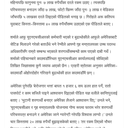
महिनापछि फागुनमा पुनः ७ लाख रुपैयाँका दरले रकम उठाए । त्यसपछि
परिचयपत्र बनाउन जाँदा ७ लाख, फोटो खिच्न जाँदा पुनः ३ लाख र मेडिकल
जाँचपछि ५ लाखका दरले लिइएको पीडितको भनाइ छ । गिरोहले अरू कतिपय
युवाबाट किस्ता–किस्तामा ४० लाख रुपैयाँसम्म उठाएको एक पीडितले बताए ।
शर्माले आफू यूएनएचसीआरको कर्मचारी भएको र बुढाथोकीले आफूले अमेरिकाबाटै
सेटिङ मिलाउने गरेको बताउँथे भने रेग्मीले आफ्नो गृह मन्त्रालयका उच्च पदस्थ
अधिकारीसँग राम्रो सम्बन्ध भएकाले शरणार्थीसम्बन्धी काम पाएको दाबी गर्थे ।
शर्माको पहिचानबारे काठमाडौंस्थित यूएनएचसीआर कार्यालयलाई सोधिएको
लिखित जिज्ञासामा कुनै जवाफ आएको छैन । प्रहरी स्रोतका अनुसार अमेरिका–
काठमाडौं ओहोरदोहोर गरिरहने बुढाथोकी हाल काठमाडौंमै छन् ।
अमेरिका पुगेपछि ‘बेरोजगार भत्ता’ बापत १ हजार ६ सय डलर हात पर्ने, रातो
पासपोर्ट र काम सजिलै पाइने आश्वासन दिइएको पीडित यज्ञ वलीले कान्तिपुरलाई
बताए । ‘भुटानी शरणार्थी बनाएर अमेरिका लैजाने आश्वासन दिए,’ उनले भने,
‘यूएनएचसीआर र गृह मन्त्रालयकै योजनामा गोप्य रूपमा फाराम भरेर शरणार्थी
परिचयपत्र बनाउने र अमेरिका जाने ग्यारेन्टी गरेपछि विश्वास लाग्यो ।’ उनले
चार किस्तामा २० लाख रुपैयाँ बुझाइसकेको बताए । ‘तर रकम लिएको भौचर